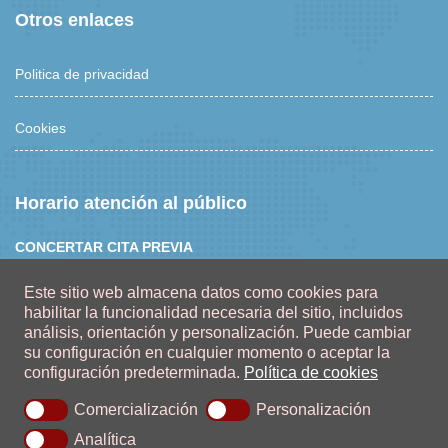
Otros enlaces
Politica de privacidad
Cookies
Horario atención al público
CONCERTAR CITA PREVIA
Lunes a Jueves
Este sitio web almacena datos como cookies para
Mañanas 9:00 a 13:00 horas
habilitar la funcionalidad necesaria del sitio, incluidos
Tardes 16:00 a 20:00 horas
análisis, orientación y personalización.
Puede cambiar
Viernes
su configuración en cualquier momento o aceptar la
Mañanas 9:00 a 13:00 horas
configuración predeterminada.
Política de cookies
Comercialización
Personalización
Analítica