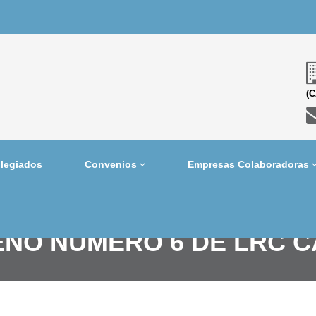
(
legiados
Convenios
Empresas Colaboradoras
EÑO NÚMERO 6 DE LRC 