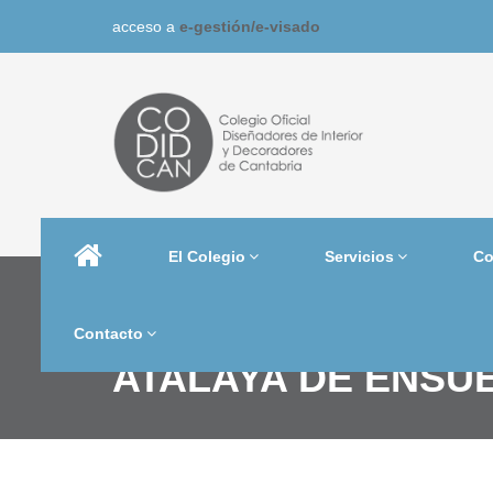
acceso a
e-gestión/
e-visado
El Colegio
Servicios
Co
Contacto
ATALAYA DE ENSU