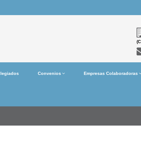
(
legiados
Convenios
Empresas Colaboradoras