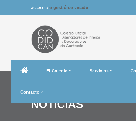
acceso a
e-gestión/
e-visado
El Colegio
Servicios
Co
Contacto
NOTICIAS