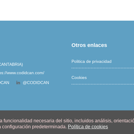
Otros enlaces
Politica de privacidad
 (CANTABRIA)
tps://www.codidcan.com/
Cookies
DCAN
@CODIDCAN
 funcionalidad necesaria del sitio, incluidos análisis, orientaci
a configuración predeterminada.
Política de cookies