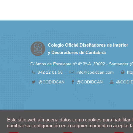
Colegio Oficial Diseñadores de Interior
y Decoradores de Cantabria
C/ Amos de Escalante nº 4º 3º-A. 39002 - Santander
942 22 01 56
info@codidcan.com
ht
@CODIDCAN
@CODIDCAN
@CODI
Este sitio web almacena datos como cookies para habilitar la
cambiar su configuración en cualquier momento o aceptar l